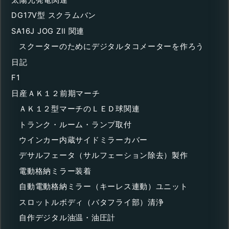
DG17V型 スクラムバン
SA16J JOG ZII 関連
スクーターのためにデジタルタコメーターを作ろう
日記
F1
日産ＡＫ１２前期マーチ
ＡＫ１２型マーチのＬＥＤ球関連
トランク・ルーム・ランプ取付
ウインカー内蔵サイドミラーカバー
デサルフェータ（サルフェーション除去）製作
電動格納ミラー装着
自動電動格納ミラー（キーレス連動）ユニット
スロットルボディ（バタフライ部）清浄
自作デジタル油温・油圧計