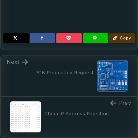
Copy
Next
PCB Production Request
Prev
China IP Address Rejection