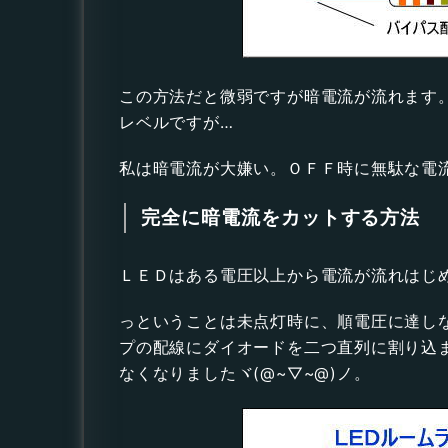
この方法だと微弱ですが暗電流が流れます
レベルですが…
私は暗電流が大嫌い。ＯＦＦ時に無駄な電流
完全に暗電流をカットする方法
ＬＥＤはある電圧以上から電流が流れはじ
っということは未点灯時に、順電圧に達し
プの配線にダイオードを二つ直列に割り込
なくなりましたヾ(@~▽~@)ノ。