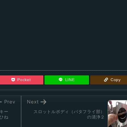
Pocket
LINE
Copy
Prev
Next
キー
スロットルボディ（バタフライ部）
ひね
の清浄２