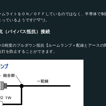
ームライトをＯＮ／ＯＦＦしているのではなく、半導体で制
ているようです(^▽^;)。
抗（バイパス抵抗）接続
０Ω程度のプルダウン抵抗【ルームランプ＋配線とアースの
点灯を防止することができます。