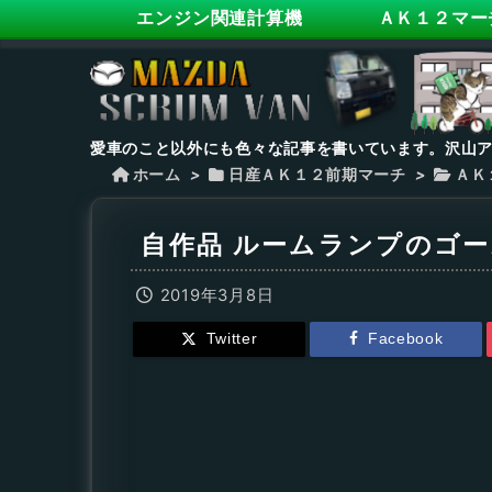
エンジン関連計算機
ＡＫ１２マー
愛車のこと以外にも色々な記事を書いています。沢山
ホーム
>
日産ＡＫ１２前期マーチ
>
ＡＫ
自作品 ルームランプのゴ
2019年3月8日
Twitter
Facebook