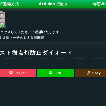
チ整備方法
Arduinoで遊ぶ
自宅W
アクセスしてくださって感謝いたします。
１２型マーチのＬＥＤ球関連
ースト微点灯防止ダイオード
Pocket
LINE
Copy