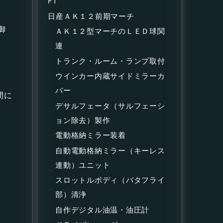
F1
日産ＡＫ１２前期マーチ
御
ＡＫ１２型マーチのＬＥＤ球関
連
トランク・ルーム・ランプ取付
ウインカー内蔵サイドミラーカ
バー
間に
デサルフェータ（サルフェーシ
ョン除去）製作
電動格納ミラー装着
自動電動格納ミラー（キーレス
連動）ユニット
スロットルボディ（バタフライ
部）清浄
自作デジタル油温・油圧計