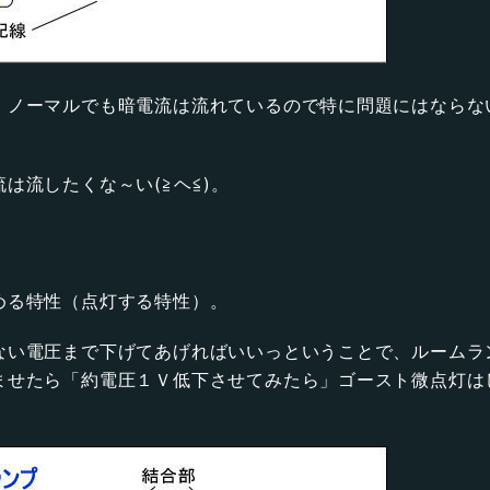
。ノーマルでも暗電流は流れているので特に問題にはならな
は流したくな～い(≧ヘ≦)。
める特性（点灯する特性）。
ない電圧まで下げてあげればいいっということで、ルームラ
ませたら「約電圧１Ｖ低下させてみたら」ゴースト微点灯は