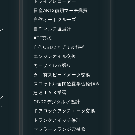
ドライブレコーダー
日産AK12前期マーチ燃費
自作オートクルーズ
自作マルチ温度計
い
ATF交換
自作OBD2アプリ＆解析
エンジンオイル交換
カーフィルム張り
タコ有スピードメータ交換
スロットル全閉位置学習操作＆
急速ＴＡＳ学習
ン
OBD2デジタル水温計
し
ドアロックアクチエータ交換
トランクスイッチ修理
マフラーフランジ穴補修