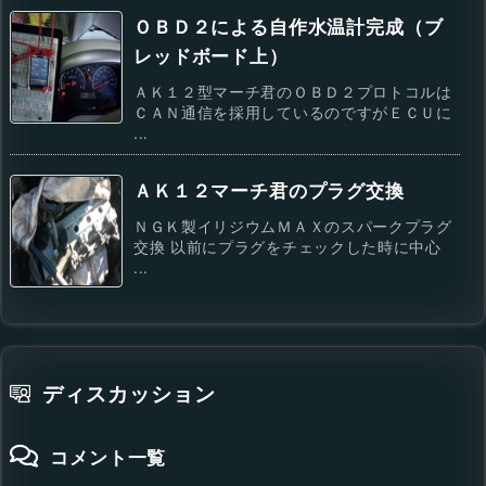
ＯＢＤ２による自作水温計完成（ブ
レッドボード上）
ＡＫ１２型マーチ君のＯＢＤ２プロトコルは
ＣＡＮ通信を採用しているのですがＥＣＵに
...
ＡＫ１２マーチ君のプラグ交換
ＮＧＫ製イリジウムＭＡＸのスパークプラグ
交換 以前にプラグをチェックした時に中心
...
ディスカッション
コメント一覧