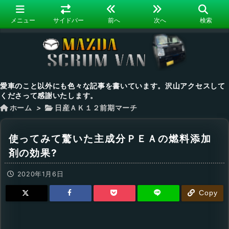
メニュー
サイドバー
前へ
次へ
検索
愛車のこと以外にも色々な記事を書いています。沢山アクセスして
くださって感謝いたします。
ホーム
>
日産ＡＫ１２前期マーチ
使ってみて驚いた主成分ＰＥＡの燃料添加
剤の効果?
2020年1月6日
Copy