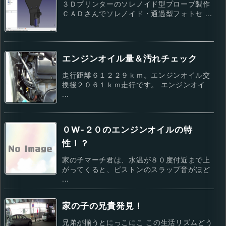
３Ｄプリンターのソレノイド型プローブ製作
ＣＡＤさんでソレノイド・通過型フォトセ ...
エンジンオイル量＆汚れチェック
走行距離６１２２９ｋｍ。エンジンオイル交
換後２０６１ｋｍ走行です。 エンジンオイ
...
０W-２０のエンジンオイルの特
性！？
家の子マーチ君は、水温が８０度付近まで上
がってくると、ピストンのスラップ音がほど
...
家の子の兄貴発見！
兄弟が揃うとにっこにこ この生活リズムどう