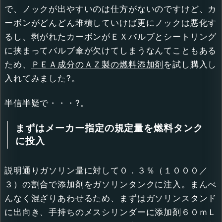
で、ノックが出やすいのは仕方がないのですけど、カ
ーボンがどんどん堆積していけば更にノックは悪化す
るし、剥がれたカーボンがＥＸバルブとシートリング
に挟まってバルブ傘が欠けてしまうなんてこともある
ため、
ＰＥＡ成分のＡＺ製の燃料添加剤
を試し購入し
入れてみました?。
半信半疑で・・・?。
まずはメーカー指定の規定量を燃料タンク
に投入
説明通りガソリン量に対して０．３％（１０００／
３）の割合で添加剤をガソリンタンクに注入。まんべ
んなく混ざりあわせるため、まずはガソリンスタンド
に出向き、手持ちのメスシリンダーに添加剤６０ｍＬ