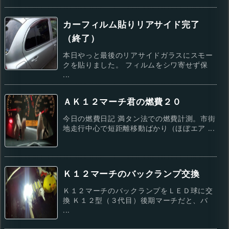
カーフィルム貼りリアサイド完了
（終了）
本日やっと最後のリアサイドガラスにスモー
クを貼りました。 フィルムをシワ寄せず保
...
ＡＫ１２マーチ君の燃費２０
今日の燃費日記 満タン法での燃費計測。市街
地走行中心で短距離移動ばかり（ほぼエア ...
Ｋ１２マーチのバックランプ交換
Ｋ１２マーチのバックランプをＬＥＤ球に交
換 Ｋ１２型（３代目）後期マーチだと、バ
...