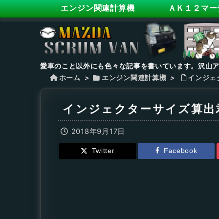
エンジン関連計算機
ＡＫ１２マー
愛車のこと以外にも色々な記事を書いています。沢山
ホーム
>
エンジン関連計算機
>
インジェ
インジェクターサイズ算出
2018年9月17日
Twitter
Facebook