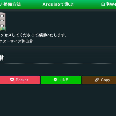
チ整備方法
Arduinoで遊ぶ
自宅W
アクセスしてくださって感謝いたします。
クターサイズ算出君
君
Pocket
LINE
Copy