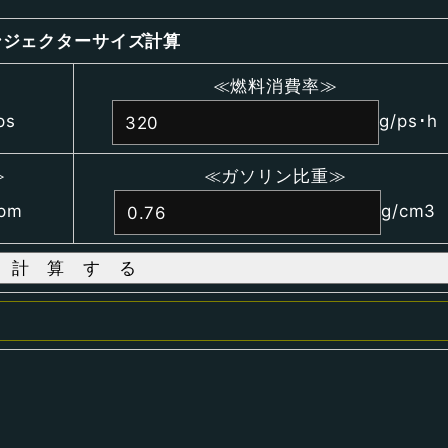
ンジェクターサイズ計算
≪燃料消費率≫
ps
g/ps･h
≫
≪ガソリン比重≫
rpm
g/cm3