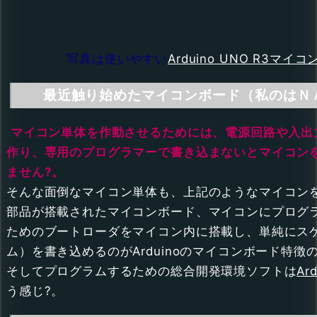
写真は使いやすい
Arduino UNO R3マイ
最近触り始めたマイコンボード（私のはＮ
マイコン単体を作動させるためには、電源回路や入出
作り、専用のプログラマーで書き込まないとマイコン
ません?。
そんな面倒なマイコン単体も、上記のようなマイコン
部品が搭載されたマイコンボード、マイコンにプログ
ためのブートローダをマイコン内に搭載し、単純にス
ム）を書き込めるのがArduinoのマイコンボード特徴
そしてプログラムするための総合開発環境ソフトは
Ard
う感じ?。