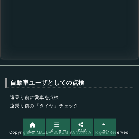
自動車ユーザとしての点検
遠乗り前に愛車を点検
遠乗り前の「タイヤ」チェック
メニュー
SNS
上へ
ホーム
Copyright ©
MAZDA SCRUM VANの館
All Rights Reserved.