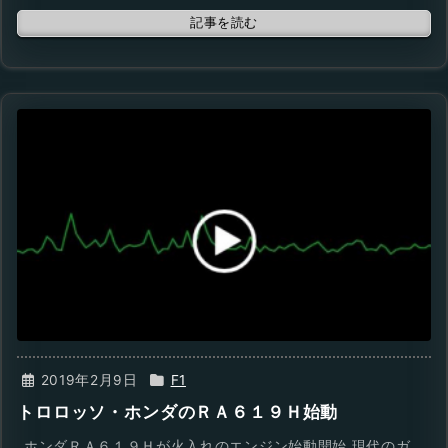
記事を読む
2019年2月9日
F1
トロロッソ・ホンダのＲＡ６１９Ｈ始動
ホンダＲＡ６１９Ｈが火入れのエンジン始動開始 現代のガ