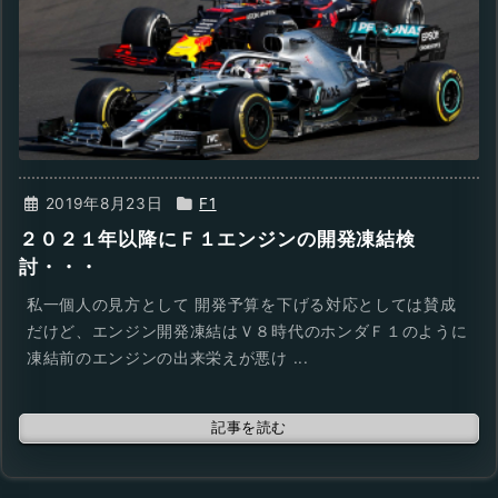
2019年8月23日
F1
２０２１年以降にＦ１エンジンの開発凍結検
討・・・
私一個人の見方として 開発予算を下げる対応としては賛成
だけど、エンジン開発凍結はＶ８時代のホンダＦ１のように
凍結前のエンジンの出来栄えが悪け ...
記事を読む