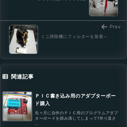
Prev
ミニ掃除機にフィルターを装着～
関連記事
ＰＩＣ書き込み用のアダプターボー
ド購入
先々月に自作のＰＩＣ用のプログラムアダプ
ターボードを踏み潰してしまって?作り直さ
...