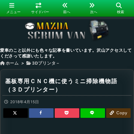
メニュー
サイドバー
前へ
次へ
検索
愛車のこと以外にも色々な記事を書いています。沢山アクセスして
くださって感謝いたします。
ホーム
>
3Dプリンタ－
基板専用ＣＮＣ機に使うミニ掃除機物語
（３Ｄプリンター）
2018年4月15日
Copy