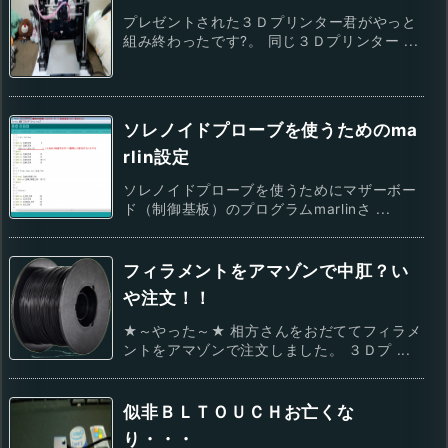
プレゼントされた３Ｄプリンター君がやっと
組み終わったです?。 同じ３Ｄプリンター ...
ソレノイドプローブを使うためのma
rlin設定
ソレノイドプローブを使うためにマザーボー
ド（制御基板）のプログラムmarlinさ ...
フィラメントをアマゾンで中肛？い
や注文！！
★～やった～★ 相方さんをおだててフィラメ
ントをアマゾンで注文しました。 ３Ｄプ ...
似非ＢＬＴＯＵＣＨお亡くな
り・・・