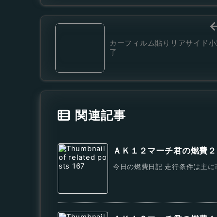
カーフィルム貼りリアサイド小
了
関連記事
ＡＫ１２マーチ君の燃費２
今日の燃費日記 走行条件は主に市