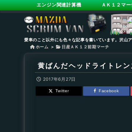
エンジン関連計算機
ＡＫ１２マー
愛車のこと以外にも色々な記事を書いています。沢山
ホーム
>
日産ＡＫ１２前期マーチ
黄ばんだヘッドライトレン
2017年6月27日
Twitter
Facebook