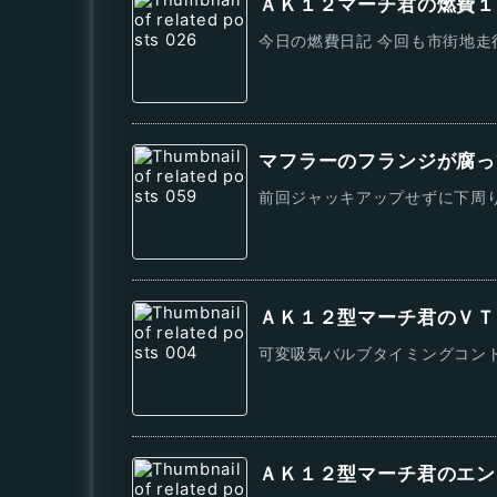
ＡＫ１２マーチ君の燃費１
今日の燃費日記 今回も市街地走行
マフラーのフランジが腐っ
前回ジャッキアップせずに下周り
ＡＫ１２型マーチ君のＶＴ
可変吸気バルブタイミングコント
ＡＫ１２型マーチ君のエン