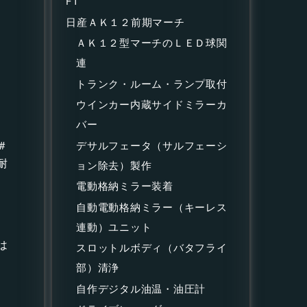
F1
日産ＡＫ１２前期マーチ
ＡＫ１２型マーチのＬＥＤ球関
連
トランク・ルーム・ランプ取付
ウインカー内蔵サイドミラーカ
バー
＃
デサルフェータ（サルフェーシ
耐
ョン除去）製作
電動格納ミラー装着
自動電動格納ミラー（キーレス
連動）ユニット
は
スロットルボディ（バタフライ
部）清浄
自作デジタル油温・油圧計