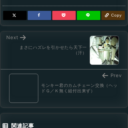
Copy
Next
まさにハズレを引かせたら天下一
（汗）
Prev
モンキー君のカムチェーン交換（ヘッ
ドＧ／Ｋ無く組付出来ず）
関連記事