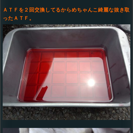
ＡＴＦを２回交換してるからめちゃんこ綺麗な抜き取
ったＡＴＦ。