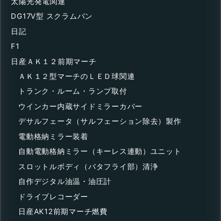
太陽光発電関連
DG17V型 スクラムバン
日記
F1
日産ＡＫ１２前期マーチ
ＡＫ１２型マーチのＬＥＤ球関連
トランク・ルーム・ランプ取付
ウインカー内蔵サイドミラーカバー
デサルフェータ（サルフェーション除去）製作
電動格納ミラー装着
自動電動格納ミラー（キーレス連動）ユニット
スロットルボディ（バタフライ部）清浄
自作デジタル油温・油圧計
ドライブレコーダー
日産AK12前期マーチ燃費