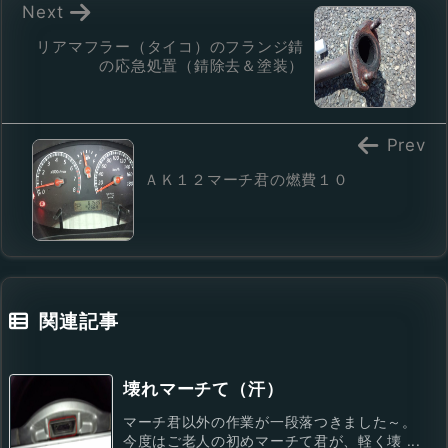
Next
リアマフラー（タイコ）のフランジ錆
の応急処置（錆除去＆塗装）
Prev
ＡＫ１２マーチ君の燃費１０
関連記事
壊れマーチて（汗）
マーチ君以外の作業が一段落つきました～。
今度はご老人の初めマーチて君が、軽く壊 ...