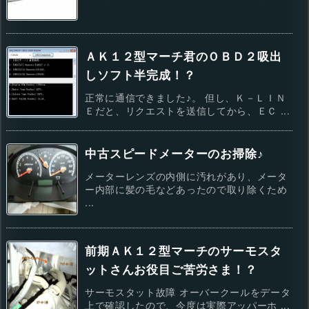
ＡＫ１２型マーチ君のＯＢＤ２吸出
しソフト半完成！？
正常に通信できました♪。 但し、Ｋ－ＬＩＮ
Ｅだと、リクエストを送信してから、ＥＣ ...
中古スピードメーターのお掃除♪
メーターレンズの内側に汚れがあり、メータ
ー内部に髪の毛などあったので取り除くため
...
前期ＡＫ１２型マーチのサーモスタ
ットさんお役目ご苦労さま！？
サーモスタット故障 オーバークールをデータ
上で確認したので、今度は実際アッパーホ ...