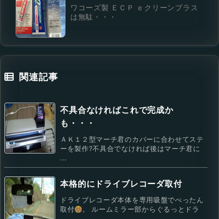
ワコーズ製 ＥＣＰ ｅクリーンプラス
は無駄・・・
関連記事
不具合なければこれで完成か
も・・・
ＡＫ１２型マーチ君のカバーに合わせてステ
ーを製作?不具合でなければ後はマーチ君に
...
本格的にドライブレコーダ取付
ドライブレコーダ本体を専用吸盤でぺったん
取付
。 ルームミラー部からぐるっとドラ
...