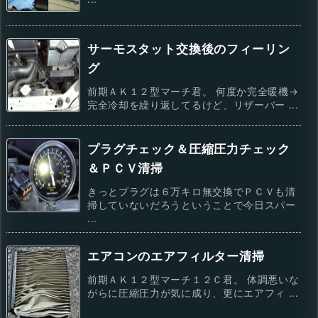
サーモスタット交換後のフィーリン
グ
前期ＡＫ１２型マーチ君。 何度か完全暖機→
完全冷却を繰り返してるけど、リザーバー ...
プラグチェック＆圧縮圧力チェック
＆ＰＣＶ清掃
きっとプラグは６万キロ無交換でＰＣＶも清
掃していないだろうということで今日スパー
...
エアコンのエアフィルター清掃
前期ＡＫ１２型マーチ１２Ｃ君。 体調悪いな
がらに圧縮圧力が気に成り、更にエアフィ ...