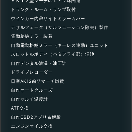
ＡＫ１２型マーチのＬＥＤ球関連
トランク・ルーム・ランプ取付
ウインカー内蔵サイドミラーカバー
デサルフェータ（サルフェーション除去）製作
電動格納ミラー装着
自動電動格納ミラー（キーレス連動）ユニット
スロットルボディ（バタフライ部）清浄
自作デジタル油温・油圧計
ドライブレコーダー
日産AK12前期マーチ燃費
自作オートクルーズ
自作マルチ温度計
ATF交換
自作OBD2アプリ＆解析
エンジンオイル交換