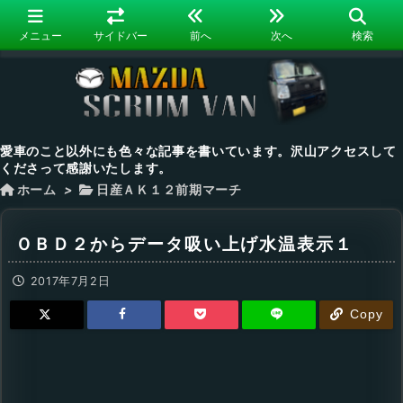
メニュー
サイドバー
前へ
次へ
検索
愛車のこと以外にも色々な記事を書いています。沢山アクセスして
くださって感謝いたします。
ホーム
>
日産ＡＫ１２前期マーチ
ＯＢＤ２からデータ吸い上げ水温表示１
2017年7月2日
Copy