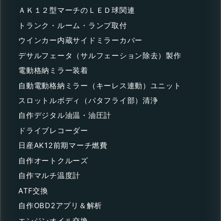
ＡＫ１２型マーチのＬＥＤ球関連
トランク・ルーム・ランプ取付
ウインカー内蔵サイドミラーカバー
デサルフェータ（サルフェーション除去）製作
電動格納ミラー装着
自動電動格納ミラー（キーレス連動）ユニット
スロットルボディ（バタフライ部）清浄
自作デジタル油温・油圧計
ドライブレコーダー
日産AK12前期マーチ燃費
自作オートクルーズ
自作マルチ温度計
ATF交換
自作OBD2アプリ＆解析
エンジンオイル交換