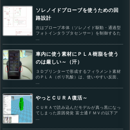
ソレノイドプローブを使うための回
路設計
次はプローブ本体（ソレノイド駆動・通過型
フォトインタラプタセンサー）を制御するた
...
車内に使う素材にＰＬＡ樹脂を使う
のは厳しい～（汗）
３Ｄプリンターで形成するフィラメント素材
のＰＬＡ（ポリ乳酸）は、使いやすい反面、
...
やっとＣＵＲＡ復活～
ＣＵＲＡで読み込んだモデルが真っ黒になっ
てしまった原因発覚 富士通ＦＭＶの以下ア
...