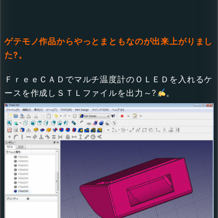
ゲテモノ作品からやっとまともなのが出来上がりまし
た?。
ＦｒｅｅＣＡＤでマルチ温度計のＯＬＥＤを入れるケ
ースを作成しＳＴＬファイルを出力～?
。