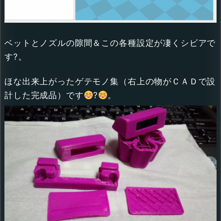
ベットとノズルの隙間＆この各種設定が凄くシビアで
す?。
ほな出来上がったゲテモノ集（右上の物がＣＡＤで設
計した完成品）です
?
。