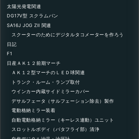
太陽光発電関連
DG17V型 スクラムバン
SA16J JOG ZII 関連
スクーターのためにデジタルタコメーターを作ろう
日記
F1
日産ＡＫ１２前期マーチ
ＡＫ１２型マーチのＬＥＤ球関連
トランク・ルーム・ランプ取付
ウインカー内蔵サイドミラーカバー
デサルフェータ（サルフェーション除去）製作
電動格納ミラー装着
自動電動格納ミラー（キーレス連動）ユニット
スロットルボディ（バタフライ部）清浄
自作デジタル油温・油圧計