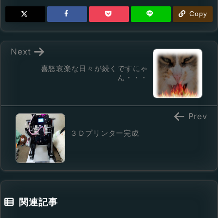
Copy
Next
喜怒哀楽な日々が続くですにゃ
ん・・・
Prev
３Ｄプリンター完成
関連記事