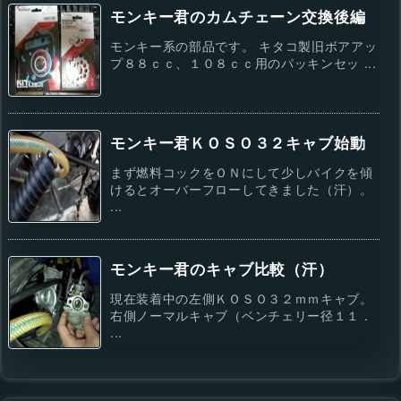
モンキー君のカムチェーン交換後編
モンキー系の部品です。 キタコ製旧ボアアッ
プ８８ｃｃ、１０８ｃｃ用のパッキンセッ ...
モンキー君ＫＯＳＯ３２キャブ始動
まず燃料コックをＯＮにして少しバイクを傾
けるとオーバーフローしてきました（汗）。
...
モンキー君のキャブ比較（汗）
現在装着中の左側ＫＯＳＯ３２ｍｍキャブ。
右側ノーマルキャブ（ベンチェリー径１１．
...