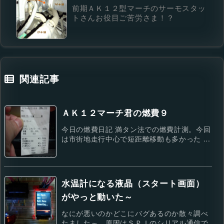
前期ＡＫ１２型マーチのサーモスタッ
トさんお役目ご苦労さま！？
関連記事
ＡＫ１２マーチ君の燃費９
今日の燃費日記 満タン法での燃費計測。今回
は市街地走行中心で短距離移動も多かった ...
水温計になる液晶（スタート画面）
がやっと動いた～
なにが悪いのかどこにバグあるのか散々調べ
たました～。原因はＳＰＩのシリアル通信で