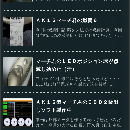
...
ＡＫ１２マーチ君の燃費６
今日の燃費日記 満タン法での燃費計測。今回
は市街地の渋滞箇所と残りは信号の少ない ...
マーチ君のＬＥＤポジション球が点
滅し始めた（汗）
フィラメント球に戻そうと思ったけど・・・
LED球は熱問題がある感じ? 現在装着 ...
ＡＫ１２型マーチ君のＯＢＤ２吸出
しソフト製作中
本当は外部メータを作って表示させたいのだ
けど、今月の大きな出費、再来月（自動車税