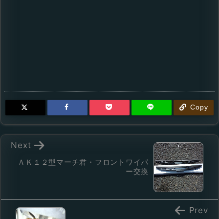
Copy
Next
ＡＫ１２型マーチ君・フロントワイパ
ー交換
Prev