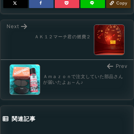
Copy
Next
ＡＫ１２マーチ君の燃費２
Prev
Ａｍａｚｏｎで注文していた部品さん
が届いたよぉ～ん♪
関連記事