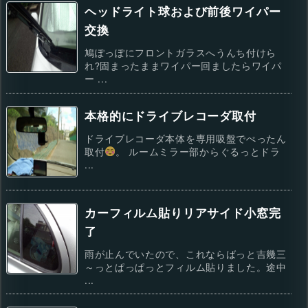
ヘッドライト球および前後ワイパー
交換
鳩ぽっぽにフロントガラスへうんち付けら
れ?固まったままワイパー回ましたらワイパ
ー ...
本格的にドライブレコーダ取付
ドライブレコーダ本体を専用吸盤でぺったん
取付
。 ルームミラー部からぐるっとドラ
...
カーフィルム貼りリアサイド小窓完
了
雨が止んでいたので、これならばっと吉幾三
～っとぱっぱっとフィルム貼りました。途中
...