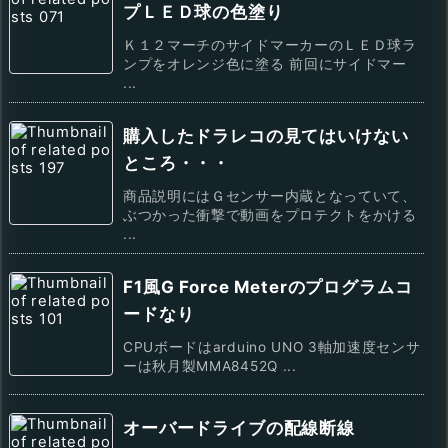
プＬＥＤ球の色塗り
Ｋ１２マーチのサイドマーカーのＬＥＤ球ラ
ンプをオレンジ色に塗る 前回にサイドマー
...
購入したドラレコの見てはいけない
ところ・・・
商品説明にはＧセンサー内蔵となっていて、
ぶつかった衝撃で動画をプロテクトをかける
...
F1風G Force Meterのプログラムコ
ードなり
CPUボードはarduino UNO 3軸加速度センサ
ーは秋月製MMA8452Q ...
オーバードライブの配線断線