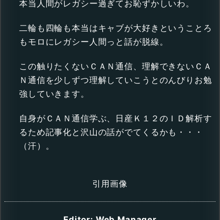
本当人間がレガシー過ぎてお恥ずかしいわ。
二輪も四輪も本当はキャブが大好きということろ
もモロにレガシー人間っと話が脱線。
この触りたくないＣＡＮ通信、理解できないＣＡ
Ｎ通信を少しずつ理解していこうとのんびりお勉
強していきます。
自身がＣＡＮ通信学ぶ、日産Ｋ１２のＩＤ解析す
るため記事化と沢山の話がでてくるかも・・・
（汗）。
引用画像
Editor: Web Manager