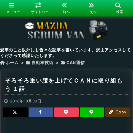
メニュー
サイドバー
前へ
次へ
検索
愛車のこと以外にも色々な記事を書いています。沢山アクセスして
くださって感謝いたします。
ホーム
>
自動車技術
>
CAN通信
そろそろ重い腰を上げてＣＡＮに取り組も
う １話
2018年10月30日
Copy