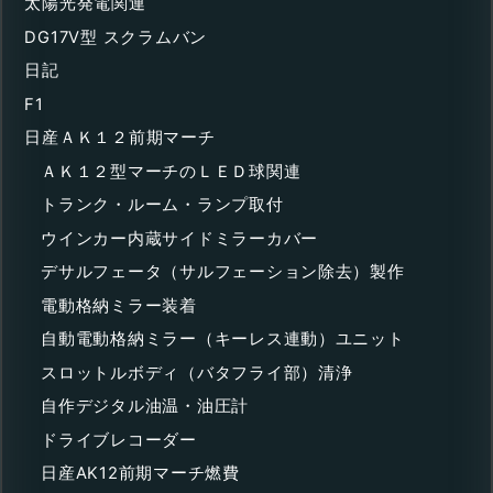
太陽光発電関連
DG17V型 スクラムバン
日記
F1
日産ＡＫ１２前期マーチ
ＡＫ１２型マーチのＬＥＤ球関連
トランク・ルーム・ランプ取付
ウインカー内蔵サイドミラーカバー
デサルフェータ（サルフェーション除去）製作
電動格納ミラー装着
自動電動格納ミラー（キーレス連動）ユニット
スロットルボディ（バタフライ部）清浄
自作デジタル油温・油圧計
ドライブレコーダー
日産AK12前期マーチ燃費