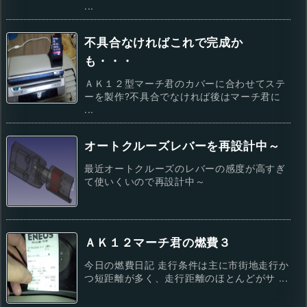
...
不具合なければこれで完成か
も・・・
ＡＫ１２型マーチ君のカバーに合わせてステ
ーを製作?不具合でなければ後はマーチ君に
...
オートクルーズレバーを再設計中～
最近オートクルーズのレバーの感度が高すぎ
て使いくいので再設計中～
ＡＫ１２マーチ君の燃費３
今日の燃費日記 走行条件は主に市街地走行か
つ短距離が多く、走行距離のほとんどがサ ...