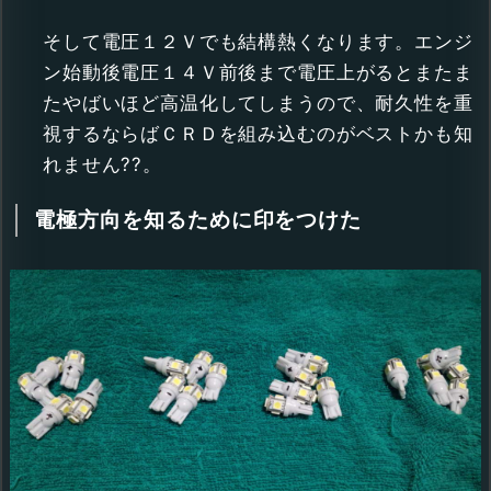
そして電圧１２Ｖでも結構熱くなります。エンジ
ン始動後電圧１４Ｖ前後まで電圧上がるとまたま
たやばいほど高温化してしまうので、耐久性を重
視するならばＣＲＤを組み込むのがベストかも知
れません??。
電極方向を知るために印をつけた