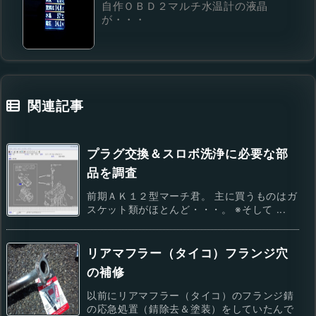
自作ＯＢＤ２マルチ水温計の液晶
が・・・
関連記事
プラグ交換＆スロボ洗浄に必要な部
品を調査
前期ＡＫ１２型マーチ君。 主に買うものはガ
スケット類がほとんど・・・。 ※そして ...
リアマフラー（タイコ）フランジ穴
の補修
以前にリアマフラー（タイコ）のフランジ錆
の応急処置（錆除去＆塗装）をしていたんで