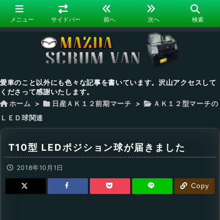
メニュー
サイドバー
前へ
次へ
検索
愛車のこと以外にも色々な記事を書いています。沢山アクセスして
くださって感謝いたします。
ホーム
>
日産ＡＫ１２前期マーチ
>
ＡＫ１２型マーチの
ＬＥＤ球関連
T10型 LEDポジション球が届きました
2018年10月1日
Copy