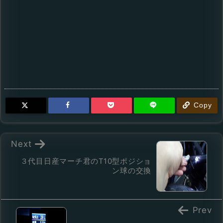
Copy
Next
３代目日産マーチ君のT10型ポジショ
ン球の交換
Prev