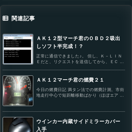
関連記事
ＡＫ１２型マーチ君のＯＢＤ２吸出
しソフト半完成！？
正常に通信できました♪。 但し、Ｋ－ＬＩＮ
Ｅだと、リクエストを送信してから、ＥＣ ...
ＡＫ１２マーチ君の燃費２１
今日の燃費日記 満タン法での燃費計測。市街
地走行中心で短距離移動ばかり（ほぼエア ...
ウインカー内蔵サイドミラーカバー
入手