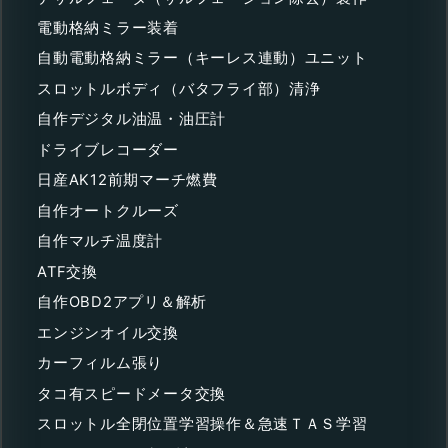
電動格納ミラー装着
自動電動格納ミラー（キーレス連動）ユニット
スロットルボディ（バタフライ部）清浄
自作デジタル油温・油圧計
ドライブレコーダー
日産AK12前期マーチ燃費
自作オートクルーズ
自作マルチ温度計
ATF交換
自作OBD2アプリ＆解析
エンジンオイル交換
カーフィルム張り
タコ有スピードメータ交換
スロットル全閉位置学習操作＆急速ＴＡＳ学習