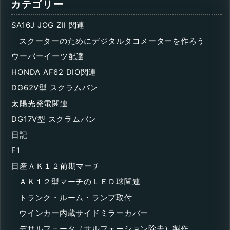
カテゴリー
SA16J JOG ZII 関連
スクーターのためにデジタルタコメーターを作ろう
ウーバーイーツ配達
HONDA AF62 DIO関連
DG62V型 スクラムバン
太陽光発電関連
DG17V型 スクラムバン
日記
F1
日産ＡＫ１２前期マーチ
ＡＫ１２型マーチのＬＥＤ球関連
トランク・ルーム・ランプ取付
ウインカー内蔵サイドミラーカバー
デサルフェータ（サルフェーション除去）製作