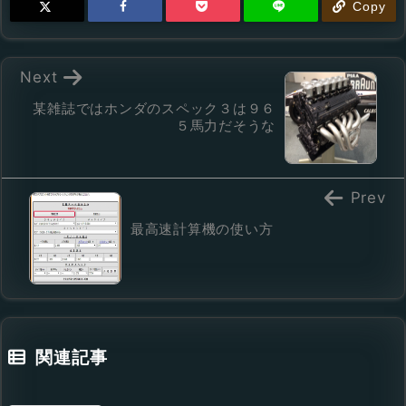
Copy
Next
某雑誌ではホンダのスペック３は９６
５馬力だそうな
Prev
最高速計算機の使い方
関連記事