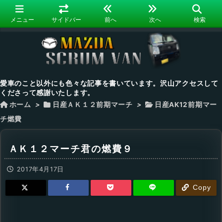
メニュー
サイドバー
前へ
次へ
検索
愛車のこと以外にも色々な記事を書いています。沢山アクセスして
くださって感謝いたします。
ホーム
>
日産ＡＫ１２前期マーチ
>
日産AK12前期マー
チ燃費
ＡＫ１２マーチ君の燃費９
2017年4月17日
Copy