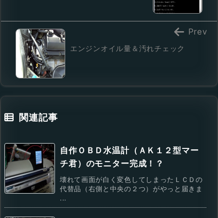
Prev
エンジンオイル量＆汚れチェック
関連記事
自作ＯＢＤ水温計（ＡＫ１２型マー
チ君）のモニター完成！？
壊れて画面が白く変色してしまったＬＣＤの
代替品（右側と中央の２つ）がやっと届きま
...