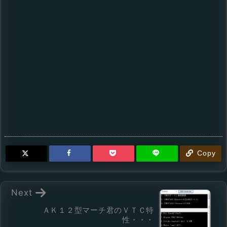
Copy
Next
ＡＫ１２型マーチ君のＶＴＣ特
性・・・