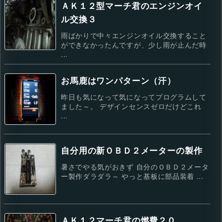
ＡＫ１２型マーチ君のエンジンオイ
ル交換３
雨ばかりで中々エンジンオイル交換すること
ができなかったんですが、少し雨が止んだ時
...
お馬鹿はワンパターン（汗）
昨日も気になって気になってプログラムして
ました～。 デザインセンスゼロだけどこれ
...
自分用の新ＯＢＤ２メーターの製作
暑さでやる気がおきず 自分のＯＢＤ２メータ
ー製作ダラダラ～ やっと基板に部品装着 ...
ＡＫ１２マーチ君の燃費２０