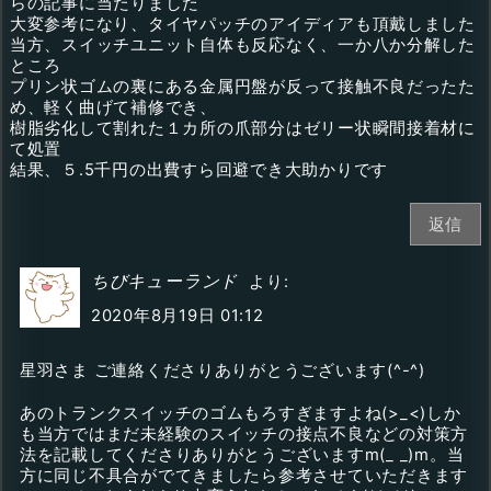
らの記事に当たりました
大変参考になり、タイヤパッチのアイディアも頂戴しました
当方、スイッチユニット自体も反応なく、一か八か分解した
ところ
プリン状ゴムの裏にある金属円盤が反って接触不良だったた
め、軽く曲げて補修でき、
樹脂劣化して割れた１カ所の爪部分はゼリー状瞬間接着材に
て処置
結果、５.5千円の出費すら回避でき大助かりです
返信
ちびキューランド
より:
2020年8月19日 01:12
星羽さま ご連絡くださりありがとうございます(^-^)
あのトランクスイッチのゴムもろすぎますよね(>_<)しか
も当方ではまだ未経験のスイッチの接点不良などの対策方
法を記載してくださりありがとうございますm(_ _)m。当
方に同じ不具合がでてきましたら参考させていただきます